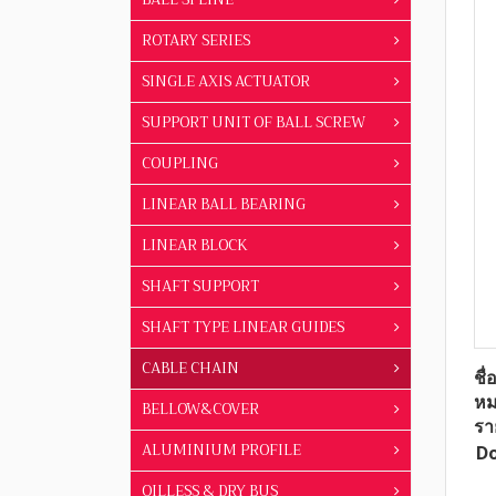
ROTARY SERIES
SINGLE AXIS ACTUATOR
SUPPORT UNIT OF BALL SCREW
COUPLING
LINEAR BALL BEARING
LINEAR BLOCK
SHAFT SUPPORT
SHAFT TYPE LINEAR GUIDES
CABLE CHAIN
ชื่
หม
BELLOW&COVER
รา
ALUMINIUM PROFILE
Do
OILLESS & DRY BUS