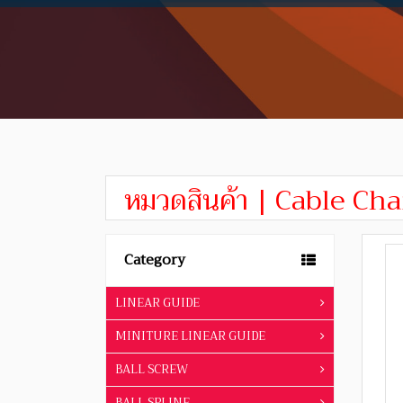
หมวดสินค้า | Cable Cha
Category
LINEAR GUIDE
MINITURE LINEAR GUIDE
BALL SCREW
BALL SPLINE