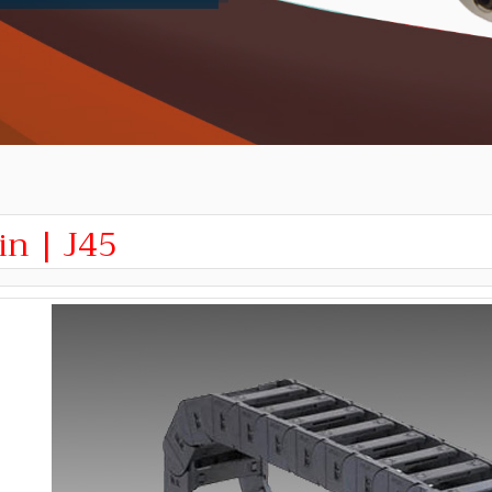
in | J45