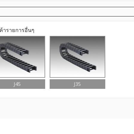
ค้ารายการอื่นๆ
J45
J35