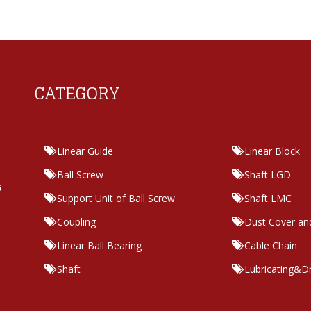
CATEGORY
Linear Guide
Linear Block
Ball Screw
Shaft LGD
ร
Support Unit of Ball Screw
Shaft LMC
Coupling
Dust Cover an
Linear Ball Bearing
Cable Chain
Shaft
Lubricating&D