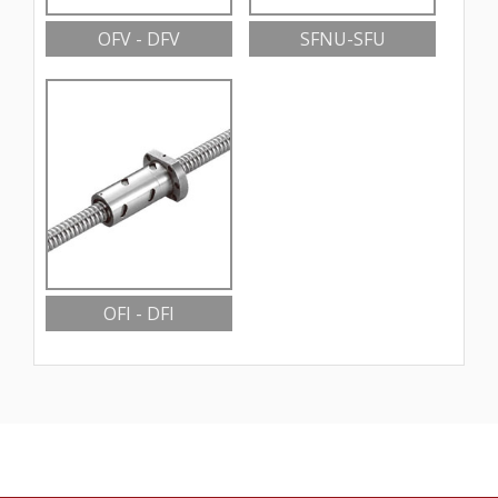
OFV - DFV
SFNU-SFU
OFI - DFI