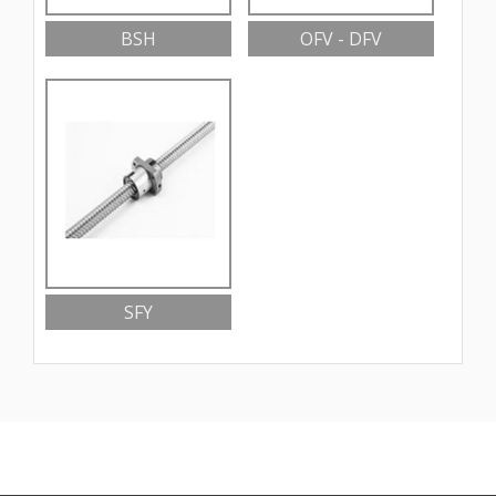
BSH
OFV - DFV
SFY