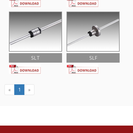
SLT
SLF
«
1
»